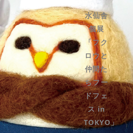
2027
NEXT
水仙舎
年冬開
EXHIBITION
個展
催「SF
COMING
「フク
と猫
SOON
ロウと
展」グ
仲間た
ループ
ちフー
展参加
ドフェ
者募
ス in
集！
TOKYO」