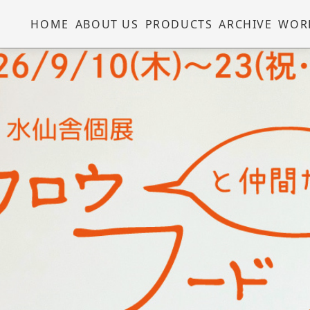
HOME
ABOUT US
PRODUCTS
ARCHIVE
WOR
2025.02.28
いわさきゆうし個展
「ハリネズミの日
常」(2024.8.22 –
9.1)