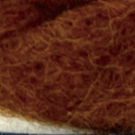
プまで出来るようになった方は、
1時間単位で工
利用
していただける
「簡易ライセンス」
を発行
す。
料金プラン（例）
・工房利用／１時間1,100円（インク代別途／10
単位220円〜）
・製版／１枚2,200円(５枚綴りの製版シール 8,0
円:１枚あたり1,606円)
・Tシャツ、トートなどは店頭在庫、もしくは提
るカタログの販売上代の７掛け（70%）で仕入
きます。
・Tシャツ、トートなど持ち込みもOKです（熱
い化学繊維の素材は非推奨、綿100%推奨）
【ご予約方法】
メール、メールフォーム、お電話での先着受付