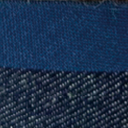
ります。以下の内容をご連絡ください。
【1. ご希望ワークショップのタイトルと日時】
【2. 参加される方全員のお名前】
【3. 代表の方のご連絡先】
【4.Tシャツとトートどちらに印刷希望か】
【WEST】TEL : 03-5834-7277
【EAST】TEL :
03-5832-9080
※お電話は営業時間の受付のみとなります。
Mail：info@howhouse.jp
(24時間受付)
メールフォームの方は、下記リンク内の申込み
ームからお申し込みください。
https://howhouse.jp/2024/07/05/beginn
※
体調不良などの理由でキャンセルの場合は、必
info@howhouse.jp
へメール、