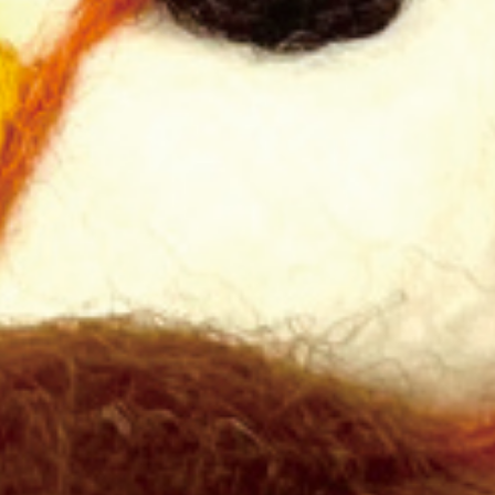
【時間】
営業カレンダーの『♠マーク』の日（所
間：お一人1時間程度）
【参加料】税込
¥4,400（製版、Tシャツorトー
を含む）
【持ち物】
A4サイズのモノクロ原稿 (絵のサイ
は200×280mm以内)
【定員】
1グループ3名まで(要予約)
※ひとりで刷れるようになれば、時間貸しの工房
用も可能です。
工房利用を目的とした向けのワークショップで
シルクスクリーン工房利用について
すべての手順をマスターし、ひとりで完成のス