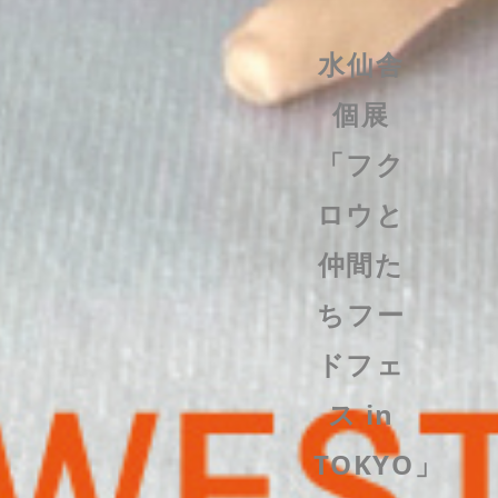
2027
NEXT
水仙舎
年冬開
EXHIBITION
個展
催「SF
COMING
「フク
と猫
SOON
ロウと
展」グ
仲間た
ループ
ちフー
展参加
ドフェ
者募
ス in
集！
TOKYO」